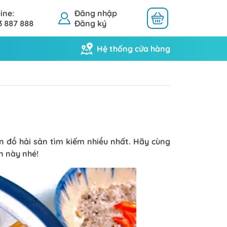
ine:
Đăng nhập
3 887 888
Đăng ký
Hệ thống cửa hàng
Khô Mực
Khô Cá
n đồ hải sản tìm kiếm nhiều nhất. Hãy cùng
n này nhé!