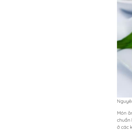
Nguyên
Món ăn
chuẩn 
ở các 