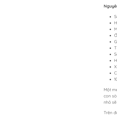
Nguyên
S
H
M
Ớ
G
T
S
H
X
C
1
Một mẹ
con sò
nhỏ sẽ
Trên đ