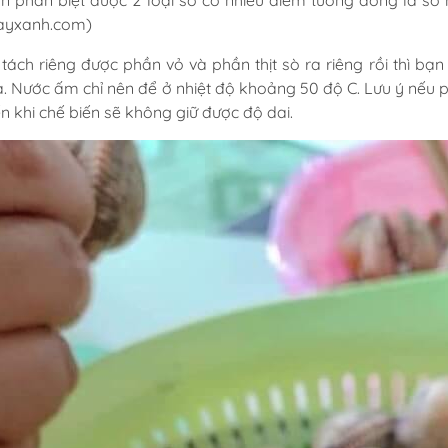
n phân biệt được 2 loại sò có nhiều điểm tương đồng là s
ayxanh.com)
 tách riêng được phần vỏ và phần thịt sò ra riêng rồi thì bạ
a. Nước ấm chỉ nên để ở nhiệt độ khoảng 50 độ C. Lưu ý nếu 
n khi chế biến sẽ không giữ được độ dai.