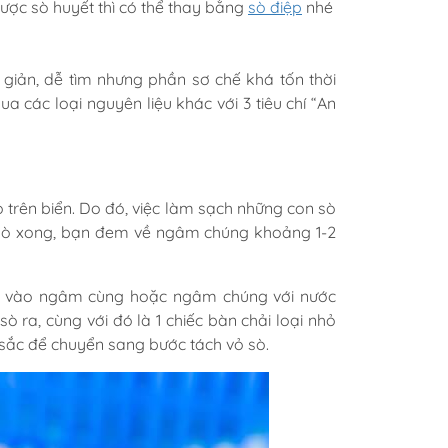
ược sò huyết thì có thể thay bằng
sò điệp
nhé
giản, dễ tìm nhưng phần sơ chế khá tốn thời
a các loại nguyên liệu khác với 3 tiêu chí “An
 trên biển. Do đó, việc làm sạch những con sò
ua sò xong, bạn đem về ngâm chúng khoảng 1-2
 ớt vào ngâm cùng hoặc ngâm chúng với nước
ò ra, cùng với đó là 1 chiếc bàn chải loại nhỏ
sắc để chuyển sang bước tách vỏ sò.