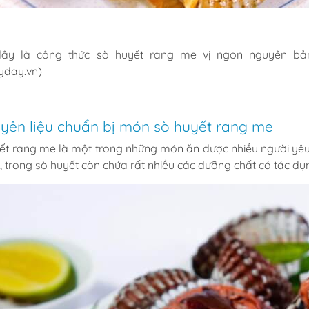
đây là công thức sò huyết rang me vị ngon nguyên b
day.vn)
yên liệu chuẩn bị món sò huyết rang me
ết rang me là một trong những món ăn được nhiều người yêu 
y, trong sò huyết còn chứa rất nhiều các dưỡng chất có tác 