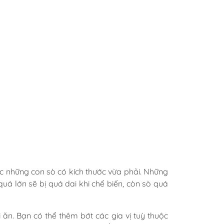
những con sò có kích thước vừa phải. Những
uá lớn sẽ bị quá dai khi chế biến, còn sò quá
ăn. Bạn có thể thêm bớt các gia vị tuỳ thuộc