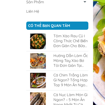
Sản Phẩm
Liên Hệ
CÓ THỂ BẠN QUAN TÂM
Tôm Xào Rau Củ I
Công Thức Chế Biển
Đơn Giản Cho Bữa
Cơm Gia Đình
Hướng Dẫn Làm Ốc
Móng Tay Xào Bơ
Tỏi Đơn Giản Tại
Nhà
Cá Chim Trắng Làm
Gì Ngon? Tổng Hợp
Top 9 Món Ăn Ngon
Từ Cá Chim Trắng
Cá Nục Làm Món Gì
Ngon? – 5 Món Ăn
Ngon Nhất Từ Cá