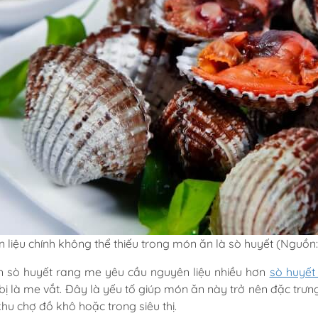
 liệu chính không thể thiếu trong món ăn là sò huyết (Nguồn
 sò huyết rang me yêu cầu nguyên liệu nhiều hơn
sò huyết 
bị là me vắt. Đây là yếu tố giúp món ăn này trở nên đặc trư
khu chợ đồ khô hoặc trong siêu thị.