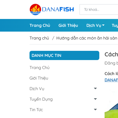
Trang Chủ
Giới Thiệu
Dịch Vụ
Tu
Trang chủ
/
Hướng dẫn các món ăn hải sản
Cách
Cá Nước Ngọt
Tôm 
DANH MỤC TIN
Đăng b
Cá Biển
Tôm 
Trang Chủ
Cách l
Giới Thiệu
DANA
Các Loại Chả
Dịch Vụ
Cá Cắt Lát
Tuyển Dụng
Tin Tức