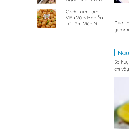
Nục
Cách Làm Tôm
Viên Và 5 Món Ăn
Dưới 
Từ Tôm Viên Ai
Cũng Nghiền
yummy
Ngu
Sò huy
chỉ vậ