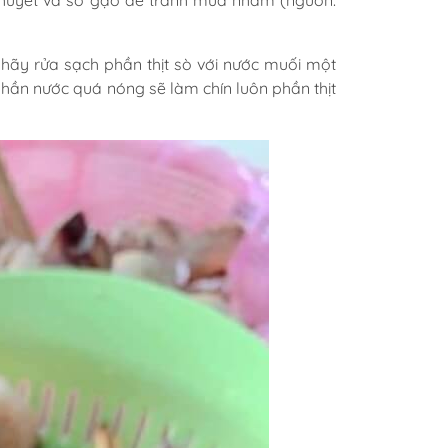
ò huyết và sò gạo để tránh mua nhầm (nguồn:
n hãy rửa sạch phần thịt sò với nước muối một
phần nước quá nóng sẽ làm chín luôn phần thịt