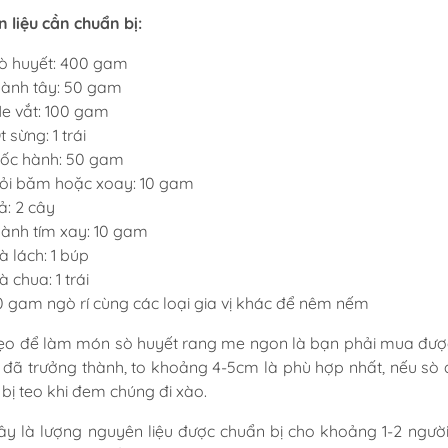
 liệu cần chuẩn bị:
ò huyết: 400 gam
ành tây: 50 gam
e vắt: 100 gam
t sừng: 1 trái
ốc hành: 50 gam
ỏi băm hoặc xoay: 10 gam
ả: 2 cây
ành tím xay: 10 gam
à lách: 1 búp
à chua: 1 trái
0 gam ngò rí cùng các loại gia vị khác để nêm nếm
o để làm món sò huyết rang me ngon là bạn phải mua được 
 đã trưởng thành, to khoảng 4-5cm là phù hợp nhất, nếu sò q
 bị teo khi đem chúng đi xào.
ây là lượng nguyên liệu được chuẩn bị cho khoảng 1-2 người 