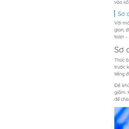
vào số
Sơ 
Với mó
gian, 
toàn –
Sơ 
Thức ă
trước 
tiếng đ
Để khử
giấm. 
để chà