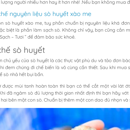
 lượng người nhiều hơn hay ít hơn nhé! .Nếu bạn không mua đ
chế nguyên liệu sò huyết xào me
n sò huyết xào me, tuy phần chuẩn bị nguyên liệu khá đơn 
đặc biệt là phần làm sạch sò. Không chỉ vậy, bạn cũng cần mu
 Sạch – Tươi ” để đảm bảo sức khoẻ.
chế sò huyết
n chủ yếu của sò huyết là các thực vật phù du và tảo đơn bào
khi đem chúng đi chế biến là vô cùng cần thiết. Sau khi m
ể sò nhả hết bụi bẩn.
 được mùi tanh hoàn toàn thì bạn có thể cắt một vài lát
Khi đã ngâm sò đủ lượng thời gian nhất định thì bạn hãy vớt s
 hai bên mặt con sò. Chuẩn bị thêm một con dao đủ nhọn và 