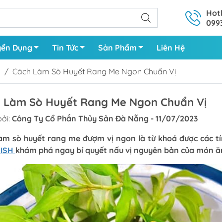
Hotl
099
yển Dụng
Tin Tức
Sản Phẩm
Liên Hệ
/
Cách Làm Sò Huyết Rang Me Ngon Chuẩn Vị
 Làm Sò Huyết Rang Me Ngon Chuẩn Vị
Nguyên Con
Mực
ởi:
Công Ty Cổ Phần Thủy Sản Đà Nẵng - 11/07/2023
Làm Sạch
Bạch Tuộc
àm sò huyết rang me đượm vị ngon là từ khoá được các tí
FISH
khám phá ngay bí quyết nấu vị nguyên bản của món ă