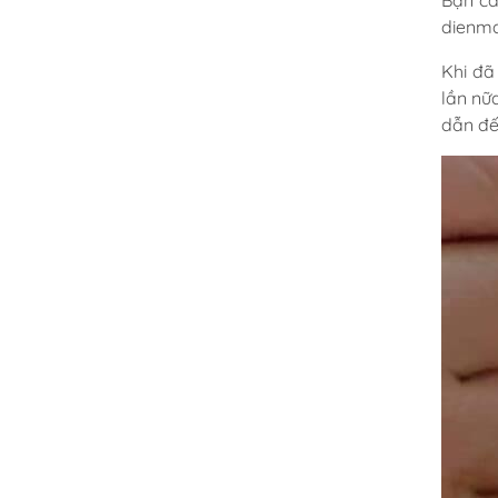
Bạn cầ
dienm
Khi đã
lần nữ
dẫn đế