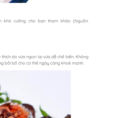
ản khó cưỡng cho bạn tham khảo (Nguồn:
thích do vừa ngon lại vừa dễ chế biến. Không
dụng bồi bổ cho cơ thể ngày càng khoẻ mạnh.