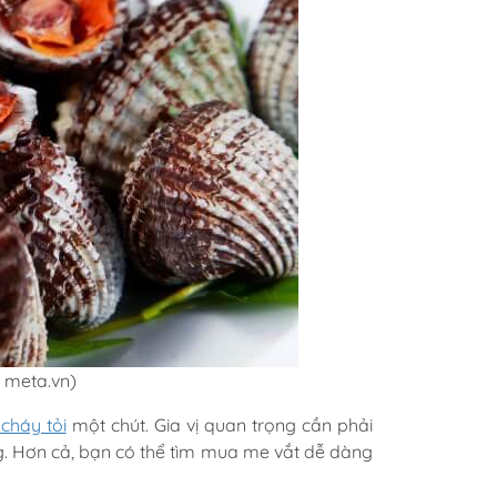
: meta.vn)
cháy tỏi
một chút. Gia vị quan trọng cần phải
ng. Hơn cả, bạn có thể tìm mua me vắt dễ dàng