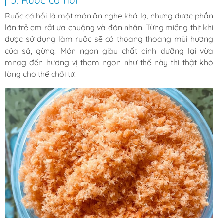
5. Ruốc cá hồi
Ruốc cá hồi là một món ăn nghe khá lạ, nhưng được phần
lớn trẻ em rất ưa chuộng và đón nhận. Từng miếng thịt khi
được sử dụng làm ruốc sẽ có thoang thoảng mùi hương
của sả, gừng. Món ngon giàu chất dinh dưỡng lại vừa
mnag đến hương vị thơm ngon như thế này thì thật khó
lòng chó thể chối từ.