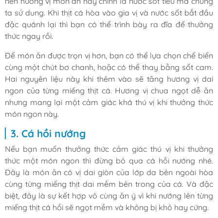
nên hương vị món ăn này chính là nước sốt tiêu mà chúng
ta sử dung. Khi thịt cá hòa vào gia vị và nước sốt bắt đầu
đặc quánh lại thì bạn có thể trình bày ra đĩa để thưởng
thức ngay rồi.
Để món ăn được trọn vị hơn, bạn có thể lựa chọn chế biến
cùng một chút bơ chanh, hoặc có thể thay bằng sốt cam.
Hai nguyên liệu này khi thêm vào sẽ tăng hương vị dai
ngon của từng miếng thịt cá. Hương vị chua ngọt dễ ăn
nhưng mang lại một cảm giác khá thú vị khi thưởng thức
món ngon này.
3. Cá hồi nướng
Nếu bạn muốn thưởng thức cảm giác thú vị khi thưởng
thức một món ngon thì đừng bỏ qua cá hồi nướng nhé.
Đây là món ăn có vị dai giòn của lớp da bên ngoài hòa
cùng từng miếng thịt dai mềm bên trong của cá. Và đặc
biệt, đây là sự kết hợp vô cùng ăn ý vì khi nướng lên từng
miếng thịt cá hồi sẽ ngọt mềm và không bị khô hay cứng.