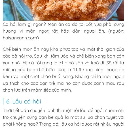
Cá hồi làm gì ngon? Món ăn có độ tơi xốt vừa phải cùng
hương vị mặn ngọt rất hấp dẫn người ăn. (nguồn:
haisanxanh.com)
Chế biến món ăn này khá phức tạp và mất thời gian của
các bà nội trợ. Sau khi tẩm ướp và chế biến xong bạn cần
xay nhỏ thịt cá rồi rang lại cho nó săn và khô đi. Sẽ rất lạ
miệng nếu bạn chế biến cùng một ít rong biển hoặc ăn
kèm với một chút cháo buổi sáng. Không chỉ là món ngon
ưa thích cho các bạn trẻ mà nó còn được cánh màu râu
chọn lựa trên mâm tiệc của mình.
6. Lẩu cá hồi
Thời tiết dần chuyển lạnh thì một nồi lẩu để ngồi nhâm nhi
trò chuyện cùng bạn bè quả là một sự lựa chọn tuyệt vời
phải không nào? Trong đó, lẩu cá hồi được rất nhiều người