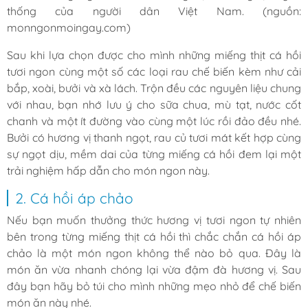
thống của người dân Việt Nam. (nguồn:
monngonmoingay.com)
Sau khi lựa chọn được cho mình những miếng thịt cá hồi
tươi ngon cùng một số các loại rau chế biến kèm như cải
bắp, xoài, bưởi và xà lách. Trộn đều các nguyên liệu chung
với nhau, bạn nhớ lưu ý cho sữa chua, mù tạt, nước cốt
chanh và một ít đường vào cùng một lúc rồi đảo đều nhé.
Bưởi có hương vị thanh ngọt, rau củ tươi mát kết hợp cùng
sự ngọt dịu, mềm dai của từng miếng cá hồi đem lại một
trải nghiệm hấp dẫn cho món ngon này.
2. Cá hồi áp chảo
Nếu bạn muốn thưởng thức hương vị tươi ngon tự nhiên
bên trong từng miếng thịt cá hồi thì chắc chắn cá hồi áp
chảo là một món ngon không thể nào bỏ qua. Đây là
món ăn vừa nhanh chóng lại vừa đậm đà hương vị. Sau
đây bạn hãy bỏ túi cho mình những mẹo nhỏ để chế biến
món ăn này nhé.