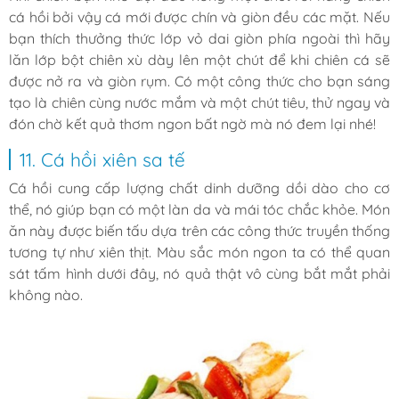
cá hồi bởi vậy cá mới được chín và giòn đều các mặt. Nếu
bạn thích thưởng thức lớp vỏ dai giòn phía ngoài thì hãy
lăn lớp bột chiên xù dày lên một chút để khi chiên cá sẽ
được nở ra và giòn rụm. Có một công thức cho bạn sáng
tạo là chiên cùng nước mắm và một chút tiêu, thử ngay và
đón chờ kết quả thơm ngon bất ngờ mà nó đem lại nhé!
11. Cá hồi xiên sa tế
Cá hồi cung cấp lượng chất dinh dưỡng dồi dào cho cơ
thể, nó giúp bạn có một làn da và mái tóc chắc khỏe. Món
ăn này được biến tấu dựa trên các công thức truyền thống
tương tự như xiên thịt. Màu sắc món ngon ta có thể quan
sát tấm hình dưới đây, nó quả thật vô cùng bắt mắt phải
không nào.