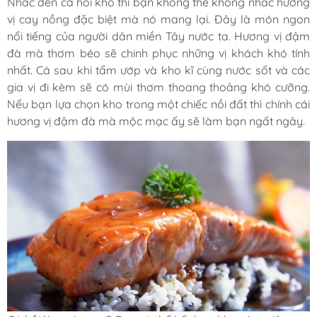
Nhắc đến cá hồi kho thì bạn không thể không nhắc hương
vị cay nồng đặc biệt mà nó mang lại. Đây là món ngon
nổi tiếng của người dân miền Tây nước ta. Hương vị đậm
đà mà thơm béo sẽ chinh phục những vị khách khó tính
nhất. Cá sau khi tẩm ướp và kho kĩ cùng nước sốt và các
gia vị đi kèm sẽ có mùi thơm thoang thoảng khó cưỡng.
Nếu bạn lựa chọn kho trong một chiếc nồi đất thì chính cái
hương vị đậm đà mà mộc mạc ấy sẽ làm bạn ngất ngây.