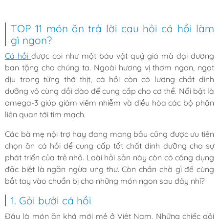
TOP 11 món ăn trả lời cau hỏi cá hồi làm
gì ngon?
Cá hồi
được coi như một báu vật quý giá mà đại dương
ban tặng cho chúng ta. Ngoài hương vị thơm ngon, ngọt
dịu trong từng thớ thịt, cá hồi còn có lượng chất dinh
dưỡng vô cùng dồi dào để cung cấp cho cơ thể. Nổi bật là
omega-3 giúp giảm viêm nhiễm và điều hòa các bộ phận
liên quan tới tim mạch.
Các bà mẹ nội trợ hay đang mang bầu cũng được ưu tiên
chọn ăn cá hồi để cung cấp tốt chất dinh dưỡng cho sự
phát triển của trẻ nhỏ. Loài hải sản này còn có công dụng
đặc biệt là ngăn ngừa ung thư. Còn chần chờ gì để cùng
bắt tay vào chuẩn bị cho những món ngon sau đây nhỉ?
1. Gỏi bưởi cá hồi
Đây là món ăn khá mới mẻ ở Việt Nam. Những chiếc gỏi