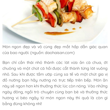
Món ngon đẹp và vô cùng đẹp mắt hấp dẫn giác quan
của bao người. (nguồn: daohaisan.com)
Bạn chỉ cần thái nhỏ thành các lát vừa ăn cà chua, ớt
chuông và một chút cá hồi được cắt thành từng lát vuông
nhỏ. Sau khi được tẩm ướp cùng sa tế và một chút gia vị
đồ nướng bạn hãy nướng nó trực tiếp trên bếp. Món ăn
này sẽ ngon hơn khi thưởng thức lúc còn nóng. Vào những
ngày đông, ngồi trò chuyện cùng bạn bè và thưởng thức
hương vị béo ngậy từ món ngon này thì quả là còn gì
bằng đúng không nhỉ!