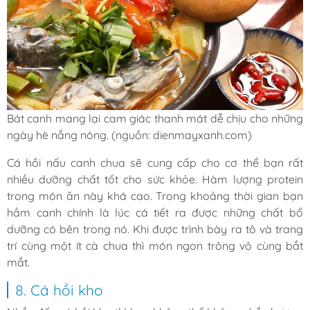
Bát canh mang lại cam giác thanh mát dễ chịu cho những
ngày hè nắng nóng. (nguồn: dienmayxanh.com)
Cá hồi nấu canh chua sẽ cung cấp cho cơ thể bạn rất
nhiều dưỡng chất tốt cho sức khỏe. Hàm lượng protein
trong món ăn này khá cao. Trong khoảng thời gian bạn
hầm canh chính là lúc cá tiết ra được những chất bổ
dưỡng có bên trong nó. Khi được trình bày ra tô và trang
trí cùng một ít cà chua thì món ngon trông vô cùng bắt
mắt.
8. Cá hồi kho