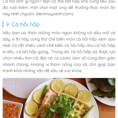
Cá hồi làm gì ngon? Bạn có thể kết hợp kho cùng tiêu sau
đó rưới thêm một chút mật ong để thưởng thức món ăn
này nhé! (nguồn: dienmayxanh.com)
9. Cá hồi hấp
Nếu bạn ưa thích những món ngon không có dầu mỡ và
dậy vị thì hãy cùng thử chế biến món cá hồi hấp xem sao
nhé! Có rất nhiều cách chế biến cá hồi hấp như cá hồi hấp
xì dầu, cá hồi hấp gừng,…Trong đó, cá hồi hấp sả được lựa
chọn nhiều hơn cả. Bởi nó có cashc làm vô cùng đơn giản
nhanh chóng. Hương vị thơm nồng của sả còn giúp bạn
tránh khỏi những vấn đề xấu về sức khỏe.