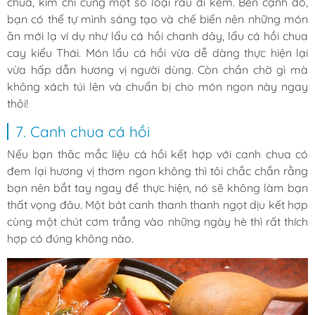
chua, kim chi cùng một số loại rau đi kèm. Bên cạnh đó,
bạn có thể tự mình sáng tạo và chế biến nên những món
ăn mới lạ ví dụ như lẩu cá hồi chanh dây, lẩu cá hồi chua
cay kiểu Thái. Món lẩu cá hồi vừa dễ dàng thực hiện lại
vừa hấp dẫn hương vị người dùng. Còn chần chờ gì mà
không xách túi lên và chuẩn bị cho món ngon này ngay
thôi!
7. Canh chua cá hồi
Nếu bạn thăc mắc liệu cá hồi kết hợp với canh chua có
đem lại hương vị thơm ngon không thì tôi chắc chắn rằng
bạn nên bắt tay ngay để thực hiện, nó sẽ không làm bạn
thất vọng đâu. Một bát canh thanh thanh ngọt dịu kết hợp
cùng một chút cơm trắng vào những ngày hè thì rất thích
hợp có đúng không nào.