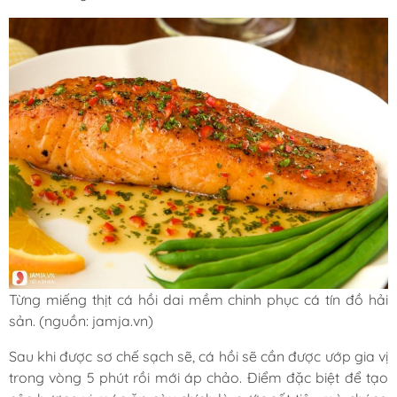
Từng miếng thịt cá hồi dai mềm chinh phục cá tín đồ hải
sản. (nguồn: jamja.vn)
Sau khi được sơ chế sạch sẽ, cá hồi sẽ cần được ướp gia vị
trong vòng 5 phút rồi mới áp chảo. Điểm đặc biệt để tạo