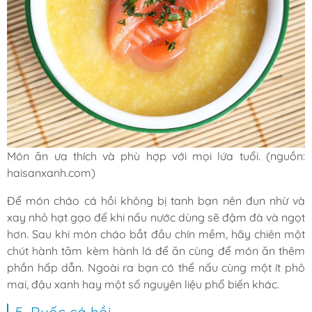
Món ăn ưa thích và phù hợp với mọi lứa tuổi. (nguồn:
haisanxanh.com)
Để món cháo cá hồi không bị tanh bạn nên đun nhừ và
xay nhỏ hạt gạo để khi nấu nước dùng sẽ đậm đà và ngọt
hơn. Sau khi món cháo bắt đầu chín mềm, hãy chiên một
chút hành tăm kèm hành lá để ăn cùng để món ăn thêm
phần hấp dẫn. Ngoài ra bạn có thể nấu cùng một ít phô
mai, đậu xanh hay một số nguyên liệu phổ biến khác.