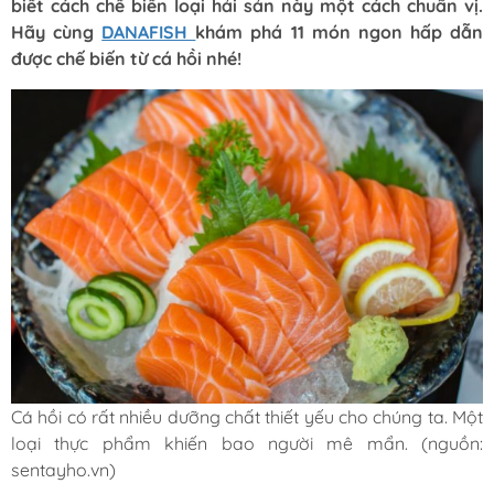
biết cách chế biến loại hải sản này một cách chuẩn vị.
Hãy cùng
DANAFISH
khám phá 11 món ngon hấp dẫn
được chế biến từ cá hồi nhé!
Cá hồi có rất nhiều dưỡng chất thiết yếu cho chúng ta. Một
loại thực phẩm khiến bao người mê mẩn. (nguồn:
sentayho.vn)