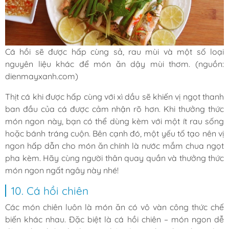
Cá hồi sẽ được hấp cùng sả, rau mùi và một số loại
nguyên liệu khác để món ăn dậy mùi thơm. (nguồn:
dienmayxanh.com)
Thịt cá khi được hấp cùng với xì dầu sẽ khiến vị ngọt thanh
ban đầu của cá được cảm nhận rõ hơn. Khi thưởng thức
món ngon này, bạn có thể dùng kèm với một ít rau sống
hoặc bánh tráng cuộn. Bên cạnh đó, một yếu tố tạo nên vị
ngon hấp dẫn cho món ăn chính là nước mắm chua ngọt
pha kèm. Hãy cùng người thân quay quần và thưởng thức
món ngon ngất ngây này nhé!
10. Cá hồi chiên
Các món chiên luôn là món ăn có vô vàn công thức chế
biến khác nhau. Đặc biệt là cá hồi chiên – món ngon dễ