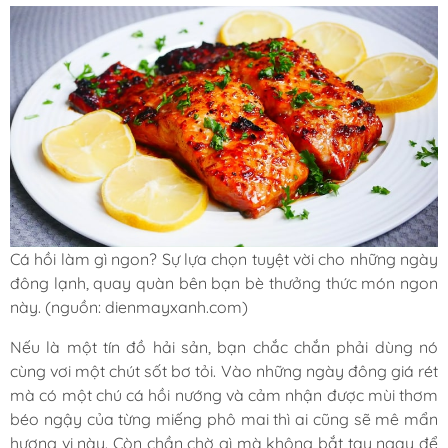
Cá hồi làm gì ngon? Sự lựa chọn tuyệt vời cho những ngày
đông lạnh, quay quàn bên bạn bè thưởng thức món ngon
này. (nguồn: dienmayxanh.com)
Nếu là một tín đồ hải sản, bạn chắc chắn phải dùng nó
cùng vơi một chút sốt bơ tỏi. Vào những ngày đông giá rét
mà có một chú cá hồi nướng và cảm nhận được mùi thơm
béo ngậy của từng miếng phô mai thì ai cũng sẽ mê mẩn
hương vị này. Còn chần chờ gì mà không bắt tay ngay để