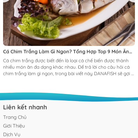
Cá Chim Trắng Làm Gì Ngon? Tổng Hợp Top 9 Món Ăn
Ngon Từ Cá Chim Trắng
Cá chim trắng được biết đến là loại cá chế biến được thành
nhiều món ăn đa dạng khác nhau. Để trả lời cho câu hỏi cá
chim trắng làm gì ngon, trong bài viết này DANAFISH sẽ gợi ý
đến bạn các công thức cho bữa cơm thường ngày với cá
chim trắng. Cá chim trăng cùng vô vàn những cách làm
thơm, ngon không nên bỏ lỡ (nguồn ảnh: dienmayxanh.com)
Tổng Hợp Top 9 Món Ăn Hấp Dẫn Từ Cá Chim Trắng Giống
với các dòng cá chim khác như cá chim biển, cá chim đen, cá
Liên kết nhanh
chim trắng cũng chứa nhiều chất...
Trang Chủ
Giới Thiệu
Dịch Vụ