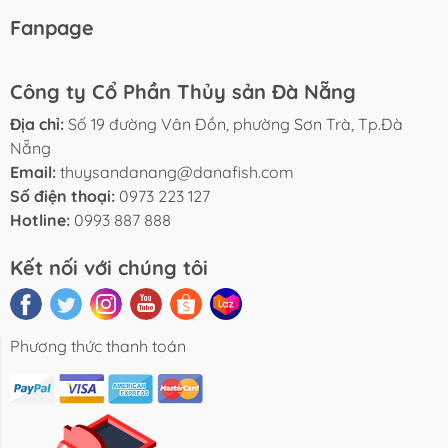
Fanpage
Công ty Cổ Phần Thủy sản Đà Nẵng
Địa chỉ:
Số 19 đường Vân Đồn, phường Sơn Trà, Tp.Đà
Nẵng
Email:
thuysandanang@danafish.com
Số điện thoại:
0973 223 127
Hotline:
0993 887 888
Kết nối với chúng tôi
Phương thức thanh toán
Tin Tức
Sản Phẩm
Liên Hệ