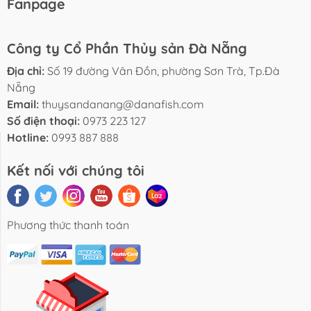
Fanpage
Công ty Cổ Phần Thủy sản Đà Nẵng
Địa chỉ:
Số 19 đường Vân Đồn, phường Sơn Trà, Tp.Đà
Nẵng
Email:
thuysandanang@danafish.com
Số điện thoại:
0973 223 127
Hotline:
0993 887 888
Tin Tức
Sản Phẩm
Liên Hệ
Kết nối với chúng tôi
Phương thức thanh toán