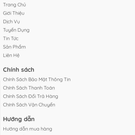
Trang Chủ
Giới Thiệu
Dịch Vụ
Tuyển Dụng
Tin Tức
Sản Phẩm
Liên Hệ
Chính sách
Chính Sách Bảo Mật Thông Tin
Chính Sách Thanh Toán
Tin Tức
Sản Phẩm
Liên Hệ
Chính Sách Đổi Trả Hàng
Chính Sách Vận Chuyển
Hướng dẫn
Hướng dẫn mua hàng