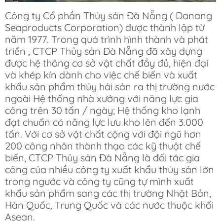
Công ty Cổ phần Thủy sản Đà Nẵng ( Danang
Seaproducts Corporation) được thành lập từ
năm 1977. Trong quá trình hình thành và phát
triển , CTCP Thủy sản Đà Nẵng đã xây dựng
được hệ thông cơ sở vật chất đầy đủ, hiện đại
và khép kín dành cho việc chế biến và xuất
khẩu sản phẩm thủy hải sản ra thị trường nước
ngoài Hệ thống nhà xưởng với năng lực gia
công trên 30 tấn / ngày; Hệ thống kho lạnh
đạt chuẩn có năng lực lưu kho lên đến 3.000
tấn. Với cơ sở vật chất cộng với đội ngũ hơn
200 công nhân thành thạo các kỹ thuật chế
biến, CTCP Thủy sản Đà Nẵng là đối tác gia
công của nhiều công ty xuất khẩu thủy sản lớn
trong ngước và công ty cũng tự mình xuất
khẩu sản phẩm sang các thị trường Nhật Bản,
Hàn Quốc, Trung Quốc và các nước thuộc khối
Asean.