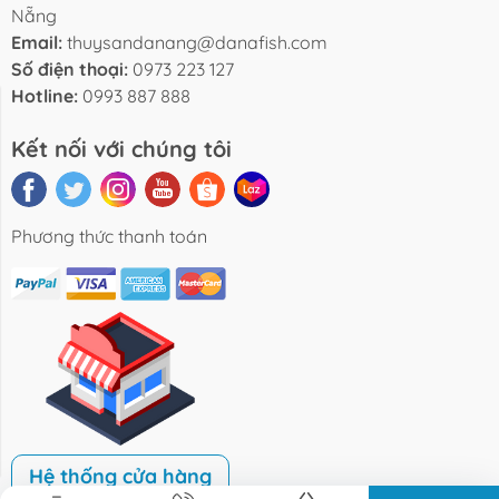
Nẵng
Email:
thuysandanang@danafish.com
Số điện thoại:
0973 223 127
Hotline:
0993 887 888
Tin Tức
Sản Phẩm
Liên Hệ
Kết nối với chúng tôi
Phương thức thanh toán
Hệ thống cửa hàng