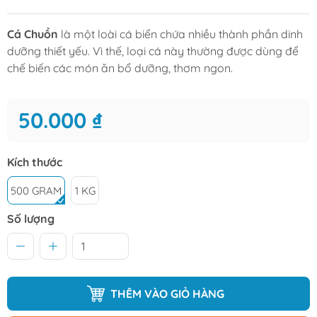
Cá Chuồn
là một loài
cá biển
chứa nhiều thành phần dinh
dưỡng thiết yếu. Vì thế, loại cá này thường được dùng để
chế biến các món ăn bổ dưỡng, thơm ngon.
50.000 ₫
Kích thước
500 GRAM
1 KG
Số lượng
THÊM VÀO GIỎ HÀNG