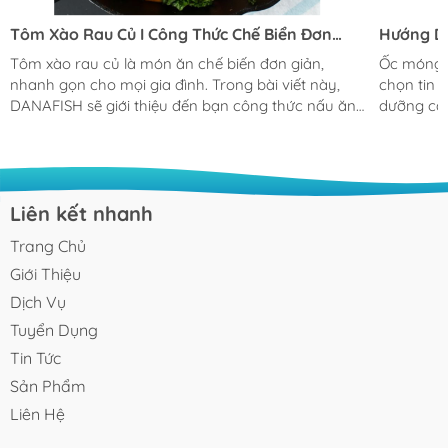
Tôm Xào Rau Củ I Công Thức Chế Biển Đơn
Hướng D
Giản Cho Bữa Cơm Gia Đình
Giản Tại
Tôm xào rau củ là món ăn chế biến đơn giản,
Ốc móng t
nhanh gọn cho mọi gia đình. Trong bài viết này,
chọn tin 
DANAFISH sẽ giới thiệu đến bạn công thức nấu ăn
dưỡng cao
và những lưu ý khi sơ chế, thưởng thức. Tôm xào
này được 
rau củ là món ăn được nhiều người Việt ưa chuộng
đặc biệt.
trong các mâm cơm gia đình (nguồn ảnh:
đến bạn m
amthucquan.net) Nguyên liệu chuẩn bị cho món
thức cực 
tôm xào rau củ 500 gr tôm sú Ớt chuông và thơm
ghiền đấy nhé! Ốc móng tay xào
Liên kết nhanh
(dứa): mỗi thức 50 gr Hành lá và hành tây cần
là món ng
Trang Chủ
chuẩn bị 20 gr Trứng gà : 1-2 quả Các gia vị tra
trong bữa
thêm như: đường, nước...
Giới Thiệu
Dịch Vụ
Tuyển Dụng
Tin Tức
Sản Phẩm
Liên Hệ