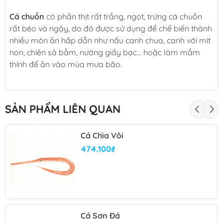
Cá chuồn
có phần thịt rất trắng, ngọt, trứng cá chuồn
rất béo và ngậy, do đó được sử dụng để chế biến thành
nhiều món ăn hấp dẫn như nấu canh chua, canh với mít
non, chiên sả bằm, nướng giấy bạc… hoặc làm mắm
thính để ăn vào mùa mưa bão.
SẢN PHẨM LIÊN QUAN
Cá Chìa Vôi
474.100₫
Cá Sơn Đá