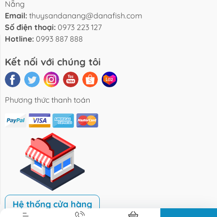
Nẵng
Email:
thuysandanang@danafish.com
Số điện thoại:
0973 223 127
Hotline:
0993 887 888
Tin Tức
Sản Phẩm
Liên Hệ
Kết nối với chúng tôi
Phương thức thanh toán
Hệ thống cửa hàng