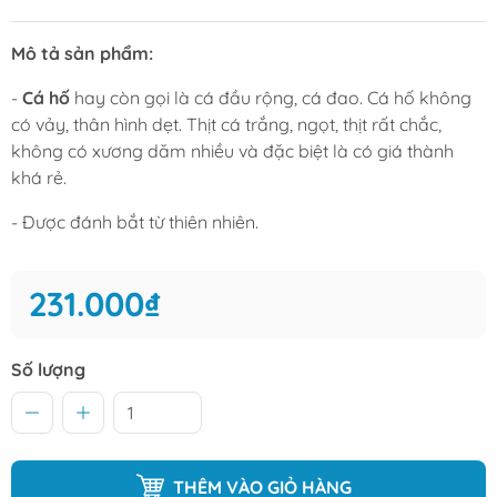
Mô tả sản phẩm:
-
Cá hố
hay còn gọi là cá đầu rộng, cá đao. Cá hố không
có vảy, thân hình dẹt. Thịt cá trắng, ngọt, thịt rất chắc,
không có xương dăm nhiều và đặc biệt là có giá thành
khá rẻ.
- Được đánh bắt từ thiên nhiên.
231.000₫
Số lượng
THÊM VÀO GIỎ HÀNG