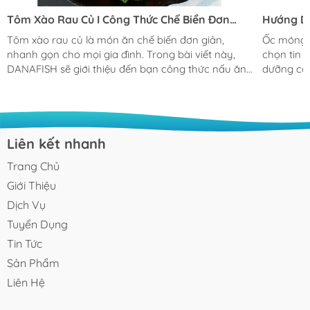
Tôm Xào Rau Củ I Công Thức Chế Biển Đơn
Hướng D
Giản Cho Bữa Cơm Gia Đình
Giản Tại
Tôm xào rau củ là món ăn chế biến đơn giản,
Ốc móng t
nhanh gọn cho mọi gia đình. Trong bài viết này,
chọn tin 
DANAFISH sẽ giới thiệu đến bạn công thức nấu ăn
dưỡng cao
và những lưu ý khi sơ chế, thưởng thức. Tôm xào
này được 
rau củ là món ăn được nhiều người Việt ưa chuộng
đặc biệt.
trong các mâm cơm gia đình (nguồn ảnh:
đến bạn m
amthucquan.net) Nguyên liệu chuẩn bị cho món
thức cực 
tôm xào rau củ 500 gr tôm sú Ớt chuông và thơm
ghiền đấy nhé! Ốc móng tay xào
Liên kết nhanh
(dứa): mỗi thức 50 gr Hành lá và hành tây cần
là món ng
Trang Chủ
chuẩn bị 20 gr Trứng gà : 1-2 quả Các gia vị tra
trong bữa
thêm như: đường, nước...
Giới Thiệu
Dịch Vụ
Tuyển Dụng
Tin Tức
Sản Phẩm
Liên Hệ