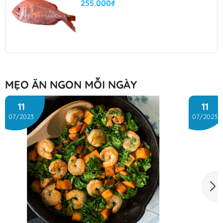
255.000₫
MẸO ĂN NGON MỖI NGÀY
11
11
07/2023
07/2023