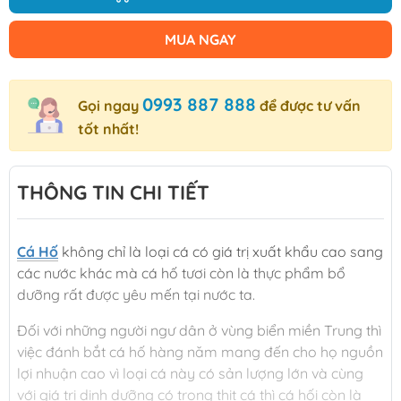
MUA NGAY
0993 887 888
Gọi ngay
để được tư vấn
tốt nhất!
THÔNG TIN CHI TIẾT
Cá Hố
không chỉ là loại cá có giá trị xuất khẩu cao sang
các nước khác mà cá hố tươi còn là thực phẩm bổ
dưỡng rất được yêu mến tại nước ta.
Đối với những người ngư dân ở vùng biển miền Trung thì
việc đánh bắt cá hố hàng năm mang đến cho họ nguồn
lợi nhuận cao vì loại cá này có sản lượng lớn và cùng
với giá trị dinh dưỡng có trong thịt cá thì cá hối còn là