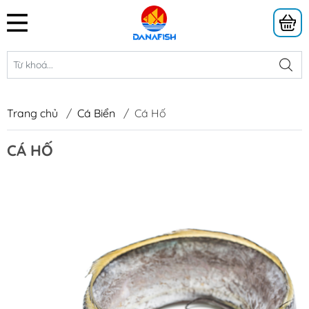
Trang chủ
/
Cá Biển
/
Cá Hố
CÁ HỐ