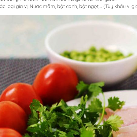
ác loại gia vị: Nước mắm, bột canh, bột ngọt,… (Tùy khẩu vị gi