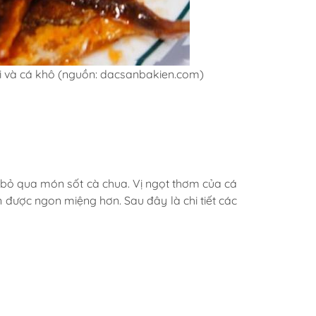
ơi và cá khô (nguồn: dacsanbakien.com)
ể bỏ qua món sốt cà chua. Vị ngọt thơm của cá
n được ngon miệng hơn. Sau đây là chi tiết các