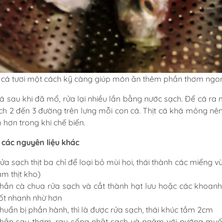
 cá tươi một cách kỹ càng giúp món ăn thêm phần thơm ngon
á sau khi đã mổ, rửa lại nhiều lần bằng nước sạch. Để cá ra 
ch 2 đến 3 đường trên lưng mỗi con cá. Thịt cá khá mỏng nên
 hơn trong khi chế biến.
 các nguyên liệu khác
ửa sạch thịt ba chỉ để loại bỏ mùi hoi, thái thành các miếng 
àm thịt kho)
hần cà chua rửa sạch và cắt thành hạt lưu hoặc các khoan
ốt nhanh nhừ hơn
huẩn bị phần hành, thì là được rửa sạch, thái khúc tầm 2cm
hần sau thơm, rau sống nhặt sạch và ngâm với nướng muối 