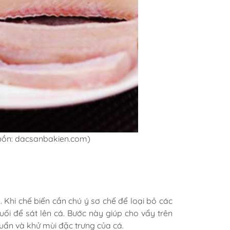
uồn: dacsanbakien.com)
Khi chế biến cần chú ý sơ chế để loại bỏ các
ối để sát lên cá. Bước này giúp cho vẩy trên
huẩn và khử mùi đặc trưng của cá.