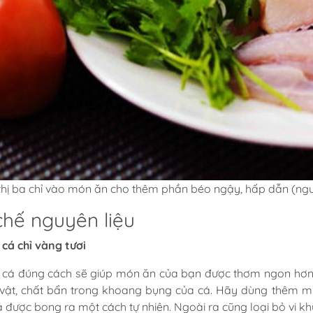
hị ba chỉ vào món ăn cho thêm phần béo ngậy, hấp dẫn (ng
chế nguyên liệu
 cá chỉ vàng tươi
 cá đúng cách sẽ giúp món ăn của bạn được thơm ngon hơn. 
h vật, chất bẩn trong khoang bụng của cá. Hãy dùng thêm mu
á được bong ra một cách tự nhiên. Ngoài ra cũng loại bỏ vi k