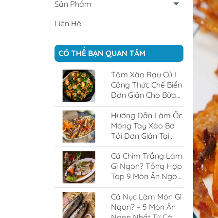
Sản Phẩm
Liên Hệ
CÓ THỂ BẠN QUAN TÂM
Tôm Xào Rau Củ I
Công Thức Chế Biển
Đơn Giản Cho Bữa
Cơm Gia Đình
Hướng Dẫn Làm Ốc
Móng Tay Xào Bơ
Tỏi Đơn Giản Tại
Nhà
Cá Chim Trắng Làm
Gì Ngon? Tổng Hợp
Top 9 Món Ăn Ngon
Từ Cá Chim Trắng
Cá Nục Làm Món Gì
Ngon? – 5 Món Ăn
Ngon Nhất Từ Cá