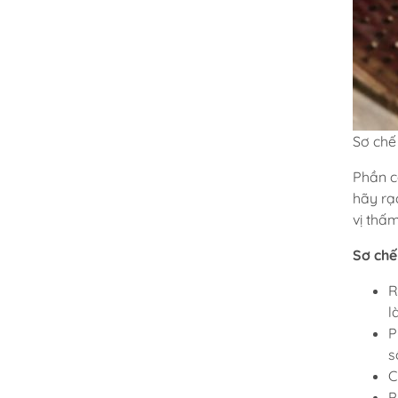
Sơ chế
Phần c
hãy rạ
vị thấm
Sơ chế
R
l
P
s
C
P