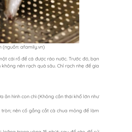
 (nguồn: afamily.vn)
một cái rổ để cá được ráo nước. Trước đó, bạn
 không nên rạch quá sâu. Chỉ rạch nhẹ để gia
vừa ăn hình con chì (Không cần thái khổ lớn như
h tròn; nên cố gắng cắt cà chua mỏng để làm
loãng trong vòng 15 phút; sau để ráo để sử