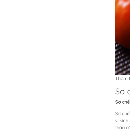
Thêm t
Sơ 
Sơ chế
Sơ chế
vi sin
thân c