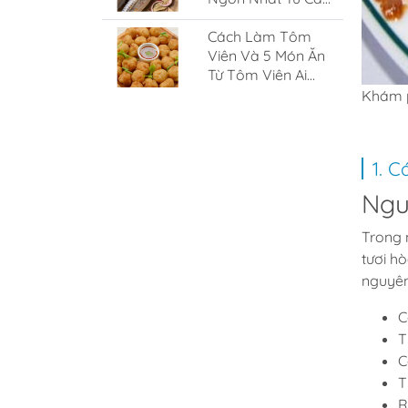
Nục
Cách Làm Tôm
Viên Và 5 Món Ăn
Từ Tôm Viên Ai
Cũng Nghiền
Khám p
1. C
Ngu
Trong 
tươi h
nguyên
C
T
C
T
R