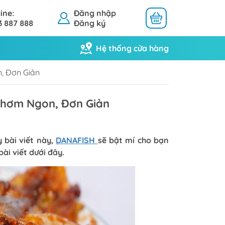
ine:
Đăng nhập
3 887 888
Đăng ký
Hệ thống cửa hàng
, Đơn Giản
Thơm Ngon, Đơn Giản
Khô Mực
Khô Cá
 bài viết này,
DANAFISH
sẽ bật mí cho bạn
bài viết dưới đây.