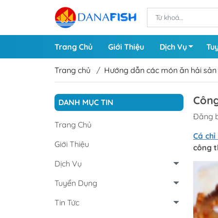
Trang Chủ
Giới Thiệu
Dịch Vụ
Tu
Trang chủ
/
Hướng dẫn các món ăn hải sản
Công
Cá Nước Ngọt
Tôm 
DANH MỤC TIN
Đăng b
Cá Biển
Tôm 
Trang Chủ
Cá chỉ
Giới Thiệu
công t
Các Loại Chả
Dịch Vụ
Cá Cắt Lát
Tuyển Dụng
Tin Tức