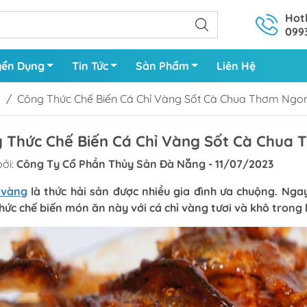
Hotl
099
yển Dụng
Tin Tức
Sản Phẩm
Liên Hệ
/
Công Thức Chế Biến Cá Chỉ Vàng Sốt Cà Chua Thơm Ngon
 Thức Chế Biến Cá Chỉ Vàng Sốt Cà Chua 
Nguyên Con
Mực
ởi:
Công Ty Cổ Phần Thủy Sản Đà Nẵng - 11/07/2023
Làm Sạch
Bạch Tuộc
 vàng
là thức hải sản được nhiều gia đình ưa chuộng. Ngay
hức chế biến món ăn này với cá chỉ vàng tươi và khô trong 