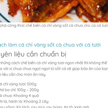
há công thức chế biến cá chỉ vàng sốt cà chua cho cả cá tư
ách làm cá chỉ vàng sốt cà chua với cá tươi
yên liệu cần chuẩn bị
những cách chế biến cá chỉ vàng tươi ngon nhất thì không th
òa với vị chua chua ngọt ngọt từ sốt cà sẽ giúp bữa ăn của bạ
 liệu cần cho món ăn này.
á chỉ vàng tươi: 500g
hịt ba chỉ: 100g – 200g
à chua: Khoảng 4 quả
hì là, hành lá: Khoảng 2 cây
au sống: Xà lách, rau mùi, rau húng, tía tô, kinh giới,…