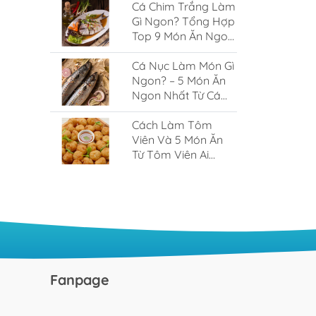
Cá Chim Trắng Làm
Gì Ngon? Tổng Hợp
Top 9 Món Ăn Ngon
Từ Cá Chim Trắng
Cá Nục Làm Món Gì
Ngon? – 5 Món Ăn
Ngon Nhất Từ Cá
Nục
Cách Làm Tôm
Viên Và 5 Món Ăn
Từ Tôm Viên Ai
Cũng Nghiền
Fanpage