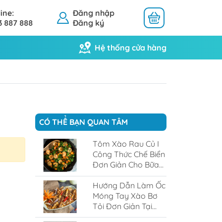
ine:
Đăng nhập
3 887 888
Đăng ký
Hệ thống cửa hàng
Khô Mực
Khô Cá
CÓ THỂ BẠN QUAN TÂM
Tôm Xào Rau Củ I
Công Thức Chế Biển
Đơn Giản Cho Bữa
Cơm Gia Đình
Hướng Dẫn Làm Ốc
Móng Tay Xào Bơ
Tỏi Đơn Giản Tại
Nhà