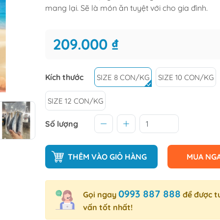
mang lại. Sẽ là món ăn tuyệt với cho gia đình.
209.000 ₫
Kích thước
SIZE 8 CON/KG
SIZE 10 CON/KG
SIZE 12 CON/KG
Số lượng
THÊM VÀO GIỎ HÀNG
MUA NG
0993 887 888
Gọi ngay
để được t
vấn tốt nhất!