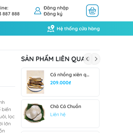
ine:
Đăng nhập
3 887 888
Đăng ký
Hệ thống cửa hàng
SẢN PHẨM LIÊN QUAN
Khô Mực
Khô Cá
Cá nhồng xiên que
209.000₫
ành
Chả Cá Chuồn
 biến
Liên hệ
ôi, lọc
i lớn
uồn