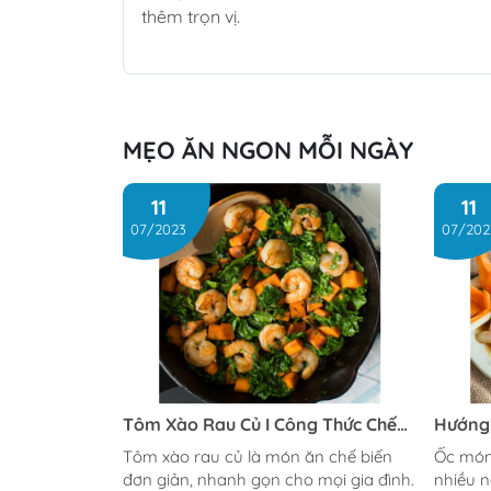
thêm trọn vị.
MẸO ĂN NGON MỖI NGÀY
11
11
07/2023
07/202
Tôm Xào Rau Củ I Công Thức Chế
Hướng
Biển Đơn Giản Cho Bữa Cơm Gia
Bơ Tỏi
Tôm xào rau củ là món ăn chế biến
Ốc móng
Đình
đơn giản, nhanh gọn cho mọi gia đình.
nhiều n