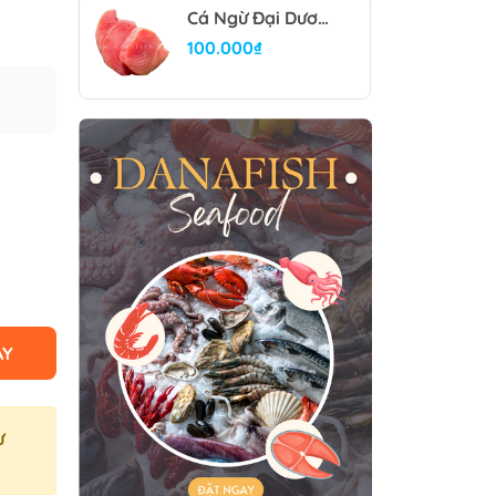
Cá Ngừ Đại Dương Cắt Lát (Thân)
100.000₫
AY
ư