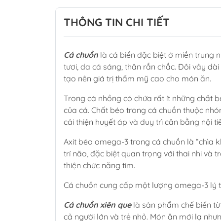
THÔNG TIN CHI TIẾT
Cá chuồn
là cá biển đặc biệt ở miền trung 
tươi, da cá sáng, thân rắn chắc. Đôi vây dà
tạo nên giá trị thẩm mỹ cao cho món ăn.
Trong cá nhồng có chứa rất ít những chất b
của cá. Chất béo trong cá chuồn thuộc nh
cải thiện huyết áp và duy trì cân bằng nội tiế
Axit béo omega-3 trong cá chuồn là “chìa 
trí não, đặc biệt quan trọng với thai nhi v
thiện chức năng tim.
Cá chuồn cung cấp một lượng omega-3 lý t
Cá chuồn xiên que
là sản phẩm chế biến từ
cả người lớn và trẻ nhỏ. Món ăn mới lạ nh