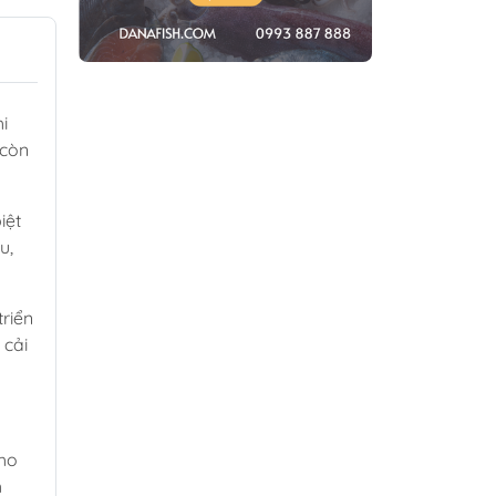
i
 còn
iệt
u,
riển
 cải
cho
h