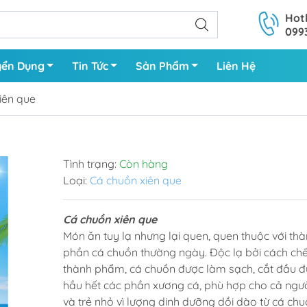
Hotl
099
yển Dụng
Tin Tức
Sản Phẩm
Liên Hệ
iên que
Nguyên Con
Mực
Tình trạng:
Còn hàng
Làm Sạch
Bạch Tuộc
Loại:
Cá chuồn xiên que
Cá chuồn xiên que
Món ăn tuy lạ nhưng lại quen, quen thuộc với th
phần cá chuồn thường ngày. Độc lạ bởi cách chế
thành phẩm, cá chuồn được làm sạch, cắt đầu đu
hầu hết các phần xương cá, phù hợp cho cả ngườ
và trẻ nhỏ vì lượng dinh dưỡng dồi dào từ cá ch