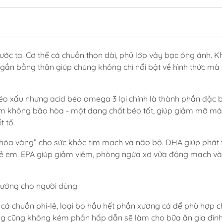
nước ta. Cơ thể cá chuồn thon dài, phủ lớp vảy bạc óng ánh. Kh
i gần bằng thân giúp chúng không chỉ nổi bật về hình thức mà
éo xấu nhưng acid béo omega 3 lại chính là thành phần đặc b
óm không bão hòa - một dạng chất béo tốt, giúp giảm mỡ má
t tố.
khóa vàng” cho sức khỏe tim mạch và não bộ. DHA giúp phát t
à trẻ em. EPA giúp giảm viêm, phòng ngừa xơ vữa động mạch và
ưởng cho người dùng.
 cá chuồn phi-lê, loại bỏ hầu hết phần xương cá để phù hợp 
ưng cũng không kém phần hấp dẫn sẽ làm cho bữa ăn gia đìn