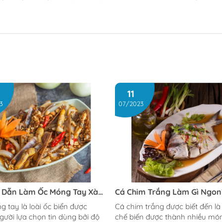
11
3
07/2023
 Dẫn Làm Ốc Móng Tay Xào
Cá Chim Trắng Làm Gì Ngon
 Đơn Giản Tại Nhà
Hợp Top 9 Món Ăn Ngon Từ 
 tay là loài ốc biển được
Cá chim trắng được biết đến là 
Chim Trắng
gười lựa chọn tin dùng bởi độ
chế biến được thành nhiều mó