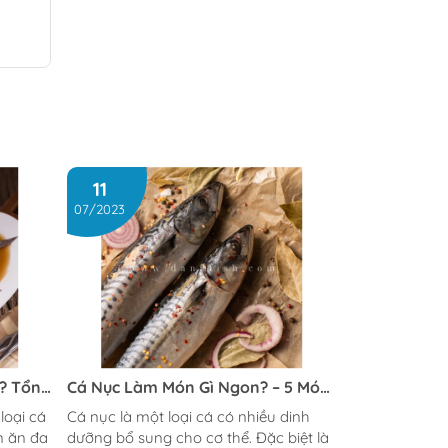
11
07/2023
? Tổng
Cá Nục Làm Món Gì Ngon? – 5 Món
Cá
Ăn Ngon Nhất Từ Cá Nục
loại cá
Cá nục là một loại cá có nhiều dinh
n ăn đa
dưỡng bổ sung cho cơ thể. Đặc biệt là