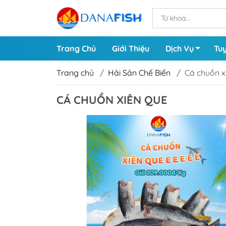
Trang Chủ
Giới Thiệu
Dịch Vụ
Tu
Trang chủ
/
Hải Sản Chế Biến
/
Cá chuồn x
CÁ CHUỒN XIÊN QUE
Cá Nước Ngọt
Tôm 
Cá Biển
Tôm 
Các Loại Chả
Cá Cắt Lát